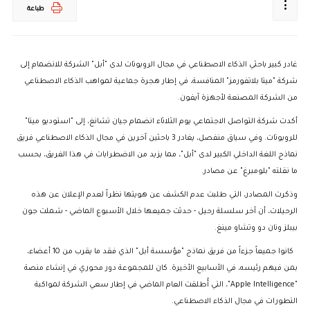
طباعة
غادر كبير باحثي الذكاء الاصطناعي في مجال الروبوتات لدى "أبل" الشركة للانضمام إلى
شركة "ميتا بلاتفورمز" المنافسة، في إطار هجرة جماعية لمواهب الذكاء الاصطناعي
من الشركة المصنعة لأجهزة آيفون.
أكدت شركة التواصل الاجتماعي يوم الثلاثاء انضمام جيان تشانغ، إلى "استوديو ميتا"
للروبوتات. وفي سياق منفصل، يغادر 3 باحثين آخرين في مجال الذكاء الاصطناعي فريق
نماذج اللغة الداخلي الكبير لدى "أبل"، مما يزيد من الاضطرابات في هذا الفريق، بحسب
ما نقلته "بلومبرغ" عن مصادر.
وذكرت المصادر، التي طلبت عدم الكشف عن هويتها نظراً لعدم الإعلان عن هذه
الرحيلات، أن آخر سلسلة رحيل - حدثت جميعها خلال الأسبوع الماضي - شملت جون
بيبلز ونان دو وتشاو مينغ.
كانوا جميعاً جزءاً من فريق نماذج "مؤسسة أبل" الذي فقد ما يقرب من 10 أعضاء،
بمن فيهم رئيسه، في الأسابيع الأخيرة. كان للمجموعة دور محوري في إنشاء منصة
"Apple Intelligence"، التي أُطلقت العام الماضي في إطار سعي الشركة لمواكبة
التطورات في مجال الذكاء الاصطناعي.