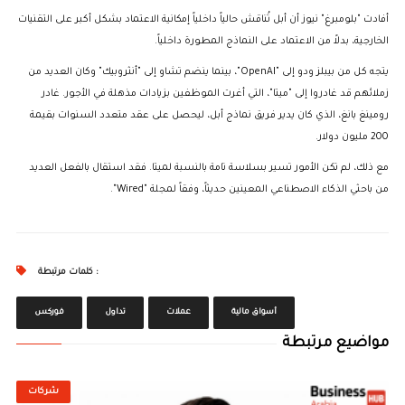
أفادت "بلومبرغ" نيوز أن أبل تُناقش حالياً داخلياً إمكانية الاعتماد بشكل أكبر على التقنيات
الخارجية، بدلاً من الاعتماد على النماذج المطورة داخلياً.
يتجه كل من بيبلز ودو إلى "OpenAI"، بينما ينضم تشاو إلى "أنثروبيك" وكان العديد من
زملائهم قد غادروا إلى "ميتا"، التي أغرت الموظفين بزيادات مذهلة في الأجور. غادر
رومينغ بانغ، الذي كان يدير فريق نماذج أبل، ليحصل على عقد متعدد السنوات بقيمة
200 مليون دولار.
مع ذلك، لم تكن الأمور تسير بسلاسة تامة بالنسبة لميتا. فقد استقال بالفعل العديد
من باحثي الذكاء الاصطناعي المعينين حديثاً، وفقاً لمجلة "Wired".
كلمات مرتبطة :
أسواق مالية
عملات
تداول
فوركس
مواضيع مرتبطة
شركات