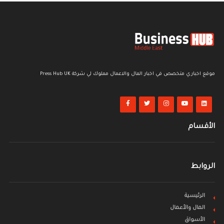
الأسواق المالية
موقع اخباري متخصص في اخبار المال والاعمال مملوك لي شركة Press Hub UK
هل تصمد أسعار النفط رغم التوترات أم تستعد الأسواق لـ
الصدمة؟
الاثنين 13 يوليو 2026
الأقسام
الروابط
الرئيسية
المال والأعمال
الأسواق