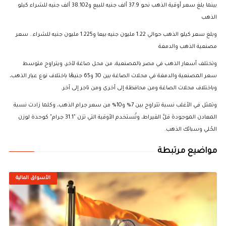
بينما بلغ سعر أوقية الذهب نحو 37.9 ألف جنيه للبيع و38.102 ألف جنيه للشراء كيلو
الذهب
وبلغ سعر كيلو الذهب حوالي 1.22 مليون جنيه بيعا و1.225 مليون جنيه للشراء.. سعر
مصنعية الذهب والدمغة
وتختلف أسعار الذهب في مصر بالمصنعية، من محل صاغة لآخر، ويتراوح متوسط
سعر المصنعية والدمغة في محلات الصاغة بين 30 و65 جنيهًا باختلاف نوع عيار الذهب،
وباختلاف محلات الصاغة ومن محافظة إلى أخرى ومن تاجر إلى آخر.
وتمثل في الأغلب نسبة تتراوح بين 7% و10% من سعر جرام الذهب، وكلما زادت نسبة
المعادن الموجودة قلَّ القيراط، وتُستخدم الأوقية التي تزن "31.1 جرام" كوحدة لوزن
الحُلي وسبائك الذهب.
مواضيع مرتبطة
الأسواق المالية