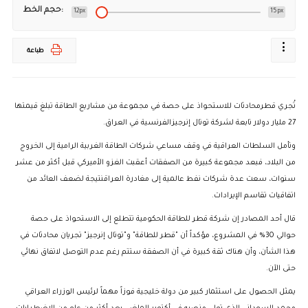
حجم الخط:
12px
15px
طباعة
تُجري قطرمحادثات للاستحواذ على حصة في مجموعة من مشاريع الطاقة تبلغ قيمتها
27 مليار دولار تابعة لشركة توتال إنرجيزالفرنسية في العراق.
وتأمل السلطات العراقية في وقف مساعي شركات الطاقة الغربية الرامية إلى الخروج
من البلاد، فبعد مجموعة كبيرة من الصفقات أعقبت الغزو الأميركي قبل أكثر من عشر
سنوات، سعت عدة شركات نفط عالمية إلى مغادرة العراقنتيجة لضعف العائد من
اتفاقيات تقاسم الإيرادات.
قال أحد المصادر إن شركة قطر للطاقة الحكومية تتطلع إلى الاستحواذ على حصة
حوالي 30% في المشروع، مؤكداً أن "قطر للطاقة" و"توتال إنرجيز" تجريان محادثات في
هذا الشأن، وأن هناك ثقة كبيرة في أن الصفقة ستتم رغم عدم التوصل لاتفاق نهائي
حتى الآن.
يمثل الحصول على استثمار كبير من دولة خليجية فوزاً مهماً لرئيس الوزراء العراقي