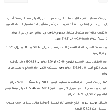
تراجعت أسعار الذهب خلال تعاملات الأربعاء مع استقرار الدولار، بعدما ارتفعت أمس
إلى أعلى مستوياتها في ستة أشهر بدعم من آمال بشأن إعادة تشغيل اقتصاد الصين.
وارتفعت حيازة أكبر صندوق متداول مدعوم بالذهب في العالم "إس بي دي آر جولد
تراست" الثلاثاء بنسبة 0.6% إلى 918.51 طن.
وانخفضت العقود الآجلة للمعدن الأصفر تسليم فبراير 0.60% أو 11.0 دولار إلى 1812.1
دولار للأوقية.
كما انخفض سعر التسليم الفوري 0.48% أو 8.76 دولار إلى 1804.93 دولار للأوقية،
بعدما ارتفع أمس إلى 1832.99 دولار وهو المستوى الأعلى منذ السابع والعشرين من
يونيو.
كما تراجعت العقود الآجلة للفضة تسليم مارس 0.48% أو 12 سنتًا عند 24.10 دولار
للأوقية، وانخفض السعر الفوري لكل من البلاتين 0.13% عند 1022.46 دولار، بينما ارتفع
البلاديوم 0.21% إلى 1832.93 دولار.
واستقر مؤشر الدولار – الذي يقيس أداء العملة الأمريكية مقابل سلة من ست عملات
رئيسية – عند 104.22 نقطة.