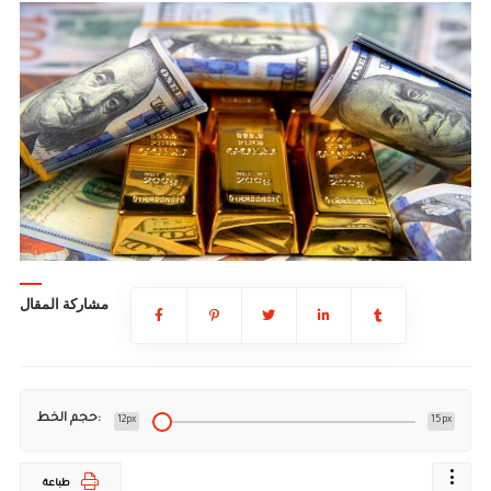
مشاركة المقال
حجم الخط:
12px
15px
طباعة