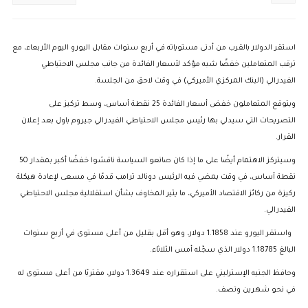
استقر الدولار بالقرب من أدنى مستوياته في أربع سنوات مقابل اليورو اليوم الأربعاء، مع
ترقب المتعاملين خفضًا شبه مؤكد لأسعار الفائدة من جانب مجلس الاحتياطي
الفيدرالي (البنك المركزي الأميركي) في وقت لاحق من الجلسة.
ويتوقع المتعاملون خفض أسعار الفائدة 25 نقطة أساس، وسط تركيز على
التصريحات التي سيدلي بها رئيس مجلس الاحتياطي الفيدرالي جيروم باول بعد إعلان
القرار.
وسيتركز الاهتمام أيضًا على ما إذا كان صانعو السياسة ناقشوا خفضًا أكبر بمقدار 50
نقطة أساس، في وقت يمضي فيه الرئيس دونالد ترامب قدمًا في مسعى لإعادة هيكلة
ركيزة من ركائز الاقتصاد الأميركي، ما يثير المخاوف بشأن استقلالية مجلس الاحتياطي
الفيدرالي.
واستقر اليورو عند 1.1858 دولار، وهو أقل بقليل من أعلى مستوى في أربع سنوات
البالغ 1.18785 دولار الذي سجّله أمس الثلاثاء.
وحافظ الجنيه الإسترليني على استقراره عند 1.3649 دولار، مقتربًا من أعلى مستوى له
في نحو شهرين ونصف.