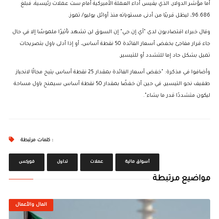
أما مؤشر الدولار، الذي يقيس أداء العملة الأميركية أمام ست عملات رئيسية، فبلغ
96.686، ليظل قريبًا من أدنى مستوياته منذ أوائل يوليو/ تموز.
وقال خبراء اقتصاديون لدى "آي.إن.جي" إن السوق لن تشهد تأثيرًا ملموسًا إلا في حال
جاء قرار مفاجئ بخفض أسعار الفائدة 50 نقطة أساس، أو إذا أدلى باول بتصريحات
تميل بشكل حاد إما للتشدد أو للتيسير.
وأضافوا في مذكرة: "خفض أسعار الفائدة بمقدار 25 نقطة أساس يتيح مجالًا لانحياز
طفيف نحو التيسير، في حين أن خفضًا بمقدار 50 نقطة أساس سيمنح باول مساحة
ليكون متشددًا قدر ما يشاء".
كلمات مرتبطة :
أسواق مالية
عملات
تداول
فوركس
مواضيع مرتبطة
المال والأعمال