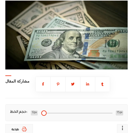
مشاركة المقال
حجم الخط:
12px
15px
طباعة