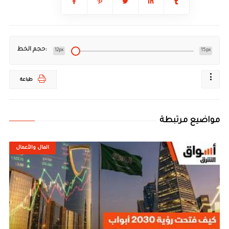
حجم الخط:
12px
15px
طباعة
مواضيع مرتبطة
المال والأعمال