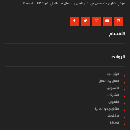
موقع اخباري متخصص في اخبار المال والاعمال مملوك لي شركة Press Hub UK
الأقسام
الروابط
الرئيسية
المال والأعمال
الأسواق
الشركات
التمويل
التكنولوجيا المالية
الاقتصاد
الطاقة