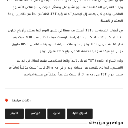
فيديو تعليمي على BNB Chain حول إطلاق عملات الميم من خلال منصة Four.Meme.
وازداد التعرض للعملة بعد منشور تشاو على وسائل التواصل الاجتماعي الأسبوع
الماضي، والذي كان يهدف إلى توضيح أنه لم يؤيد TST، لكنه أدى بدلاً من ذلك إلى زيادة
الاهتمام بالعملة.
في أعقاب الضجة حول TST، أعلنت Binance في نفس اليوم أنها ستقدم أزواج تداول
TST/USDT و TST/USDC. ومنذ إدراجها، ارتفعت قيمة TST بنسبة 38%، حيث يتم
تداولها عند حوالي 0.19 دولار. وقد وصلت القيمة السوقية للعملة إلى 185.9 مليون
دولار، مع قيمة سوقية مخففة بالكامل تبلغ 195.5 مليون دولار.
وكرر تشاو أن ذكره لـ TST لم يكن تأييداً وأنها استخدمت فقط كمثال في الدرس
التعليمي. كما نأى بنفسه عن عملية الإدراج في Binance، قائلاً: "لست متأكداً تماماً من
سبب إدراج TST على Binance. أنا لست متورطاً إطلاقاً في عملية إدراجها."
كلمات مرتبطة :
أسواق مالية
تداول
فوركس
الدولار
مواضيع مرتبطة