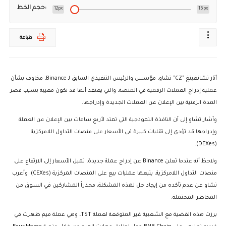
حجم الخط:
12px
15px
طباعة
أثار تشانغبنغ "CZ" تشاو، مؤسس والرئيس التنفيذي السابق لـ Binance، مخاوف بشأن
عملية إدراج العملات الرقمية في المنصة، والتي يعتقد أنها قد تكون معيبة بسبب قصر
المدة الزمنية بين الإعلان عن العملات الجديدة وإدراجها.
وأشار تشاو إلى أن النافذة النموذجية التي تمتد لأربع ساعات بين الإعلان عن العملة
وإدراجها قد تؤدي إلى تقلبات كبيرة في الأسعار على منصات التداول اللامركزية
(DEXes).
ولاحظ أنه عندما تعلن Binance عن إدراج عملة جديدة، تميل الأسعار إلى الارتفاع على
منصات التداول اللامركزية، يتبعها عمليات بيع على المنصات المركزية (CEXes). وأعرب
تشاو عن عدم تأكده من إيجاد حل لهذه المشكلة، محذراً المشاركين في السوق من
المخاطر المحتملة.
برزت هذه القضية مع الشعبية غير المتوقعة لعملة TST، وهي عملة ميم ظهرت في