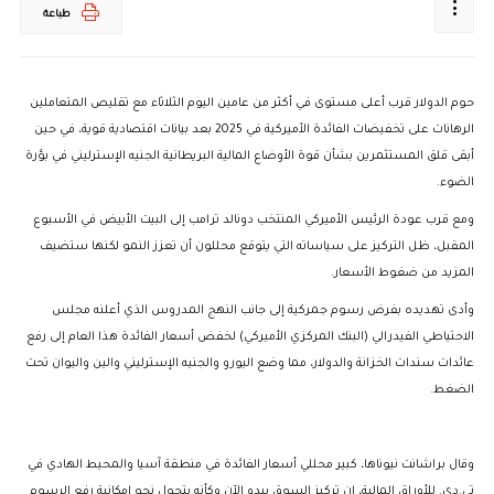
طباعة
حوم الدولار قرب أعلى مستوى في أكثر من عامين اليوم الثلاثاء مع تقليص المتعاملين
الرهانات على تخفيضات الفائدة الأميركية في 2025 بعد بيانات اقتصادية قوية، في حين
أبقى قلق المستثمرين بشأن قوة الأوضاع المالية البريطانية الجنيه الإسترليني في بؤرة
الضوء.
ومع قرب عودة الرئيس الأميركي المنتخب دونالد ترامب إلى البيت الأبيض في الأسبوع
المقبل، ظل التركيز على سياساته التي يتوقع محللون أن تعزز النمو لكنها ستضيف
المزيد من ضغوط الأسعار.
وأدى تهديده بفرض رسوم جمركية إلى جانب النهج المدروس الذي أعلنه مجلس
الاحتياطي الفيدرالي (البنك المركزي الأميركي) لخفض أسعار الفائدة هذا العام إلى رفع
عائدات سندات الخزانة والدولار، مما وضع اليورو والجنيه الإسترليني والين واليوان تحت
الضغط.
وقال براشانت نيوناها، كبير محللي أسعار الفائدة في منطقة آسيا والمحيط الهادي في
تي.دي. للأوراق المالية، إن تركيز السوق يبدو الآن وكأنه يتحول نحو إمكانية رفع الرسوم