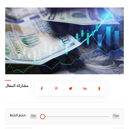
مشاركة المقال
حجم الخط:
12px
15px