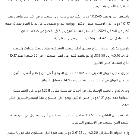
الجمركية الأميركية تدريجيا.
واستقر اليورو عند 1.02545 دولار، لكنه حوم قرب أدنى مستوى في أكثر من عامين عند
1.0177 دولار الذي لامسه أمس الاثنين. وواجه اليورو صعوبات في بداية العام بعد تراجعه
بأكثر من 6% في 2024، إذ يشعر المستثمرون بالقلق بخصوص ضعف النمو
الاقتصادي في المنطقة وتهديدات الرسوم الجمركية.
وارتفع مؤشر الدولار، الذي يقيس أداء العملة الأميركية مقابل ست عملات رئيسية
أخرى، 0.16% إلى 109.59، إذ لم يبتعد كثيرا عن أعلى مستوى في 26 شهرا عند 110.17
الذي لامسه أمس الاثنين.
وجرى تداول اليوان الصيني عند 7.3306 مقابل الدولار، أعلى من إغلاق أمس الاثنين.
وسجل اليوان في أحدث تعاملاته الخارجية 7.3472 مقابل الدولار.
وجرى تداول الجنيه الإسترليني في أحدث تعاملات مقابل 1.2211 دولار في المعاملات
المبكرة بعد بلوغ 1.21 دولار أمس الاثنين، وهو أدنى مستوى منذ نوفمبر/تشرين الثاني
2023.
واستقر الين الياباني عند 157.55 مقابل الدولار، مبتعدا عن أدنى مستوى في نحو ستة
أشهر الذي لامسه في الأسبوع الماضي.
وزاد الدولار الأسترالي 0.26% إلى 0.6192 دولار بعد بلوغ أدنى مستوى منذ أبريل/نيسان