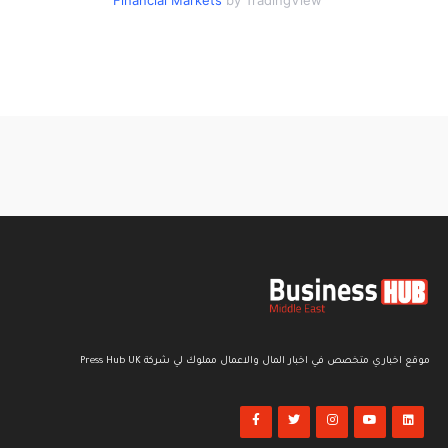
Financial Markets
by TradingView
موقع اخباري متخصص في اخبار المال والاعمال مملوك لي شركة Press Hub UK