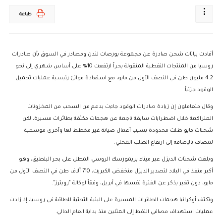
طباعة
أفادت بيانات شحن صادرة عن مجموعة بورصات لندن ومصادر في السوق بأن صادرات
روسيا من المنتجات النفطية المنقولة بحراً ارتفعت 10% على أساس شهري إلى نحو
4.2 مليون طن في النصف الأول من مايو، مع استعادة موانئ رئيسية عمليات تحميل
الوقود جزئياً.
وقال متعاملون إن زيادة صادرات الوقود جاءت بدعم من السحب من المخزونات
المتراكمة خلال اضطرابات سابقة ناجمة عن هجمات مكثفة بطائرات مسيرة، لكن
شحنات مايو ظلت محدودة بسبب أعمال صيانة غير مخطط لها وأخرى موسمية
لمصاف بالإضافة إلى ارتفاع الطلب المحلي.
وبلغت شحنات الديزل عبر ميناء بريمورسك الروسي المطل على بحر البلطيق، وهو
أكبر منفذ في البلاد لتصدير الديزل منخفض الكبريت، 710 آلاف طن في النصف الأول من
مايو، دون تغير يذكر عن الفترة نفسها في أبريل، وفقاً لوكالة "رويترز".
وتكثف أوكرانيا هجمات الطائرات المسيرة على البنية التحتية للطاقة في روسيا، إذ زادت
عمليات استهداف مصافي النفط إلى المثلين منذ بداية العام الحالي.