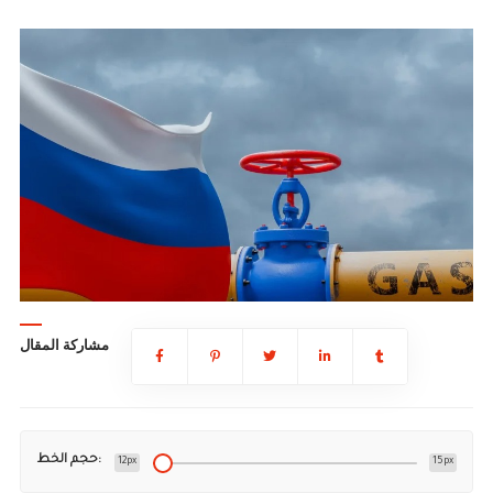
مشاركة المقال
حجم الخط:
12px
15px