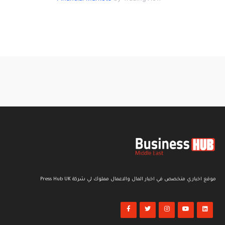
موقع اخباري متخصص في اخبار المال والاعمال مملوك لي شركة Press Hub UK