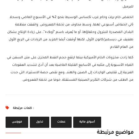
للبرميل.
انخفض خام برنت وخام غرب تكساس الوسيط بنحو 2% في الأسبوع الماضي وسجلا
ثاني انخفاض أسبوعي لهما، وسط مخاوف من تخمة المعروض. واتفقت منظمة
البلدان المصدرة للبترول وحلفاؤها، أو ما يُعرف باسم "أوبك+"، على زيادة الإنتاج بشكل
طفيف في ديسمبر/كانون الأول، لكنها أوقفت أيضا المزيد من الزيادات في الربع الأول
من العام القادم.
كما زادت مخزونات الخام الأميركية بينما ارتفع حجم النفط المخزن على متن السفن في
المياه الآسيوية إلى مثليه في الأسابيع القليلة الماضية بعد أن أدى تشديد العقوبات
الغربية إلى تقليص الواردات إلى الصين والهند، ومع نقص حصة الاستيراد التي حدت
من الطلب من شركات التكرير الصينية المستقلة، خوفا من تخمة المعروض.
كلمات مرتبطة :
أسواق مالية
عملات
تداول
فوركس
مواضيع مرتبطة