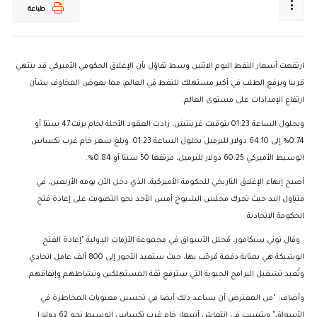
طباعة
ارتفعت أسعار النفط اليوم الاثنين وسط تفاؤل بأن الإغلاق الحكومي الأميركي قد ينتهي
قريبا ويرفع الطلب في أكبر مستهلك للنفط في العالم، مما يعوض المخاوف بشأن
ارتفاع الإمدادات على مستوى العالم.
وبحلول الساعة 01:23 بتوقيت غرينتش، زادت العقود الآجلة لخام برنت 47 سنتا أو
0.74% إلى 64.10 دولار للبرميل بحلول الساعة 01:23. وبلغ سعر خام غرب تكساس
الوسيط الأميركي 60.25 دولار للبرميل، مرتفعا 50 سنتا أو 0.84%.
أصبح إنهاء الإغلاق التاريخي للحكومة الأميركية، الذي دخل الآن يومه الأربعين، في
متناول اليد حيث تحرك مجلس الشيوخ أمس الأحد نحو التصويت على إعادة فتح
الحكومة الاتحادية.
وقال توني سيكامور، مُحلل الأسواق في مجموعة الأزمات الدولية "إعادة الفتح
الوشيكة هي بمثابة دفعة مُرحّب بها، حيث ستعيد الأجور إلى 800 ألف عامل اتحادي
وتُعيد تشغيل البرامج الحيوية التي سترفع ثقة المستهلكين ونشاطهم وإنفاقهم.
وأضاف: "من المفترض أن يساعد ذلك أيضا في تحسين معنويات المخاطرة في
الأسواق" ويتسبب في انتعاش أسعار خام غرب تكساس الوسيط نحو 62 دولارا