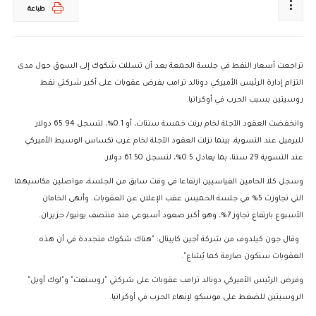
طباعة
تراجعت أسعار النفط في جلسة الجمعة بعد أن تسللت شكوك إلى السوق حول مدى
التزام إدارة الرئيس الأميركي دونالد ترامب بفرض عقوبات على أكبر شركتي نفط
روسيتين بسبب الحرب في أوكرانيا.
وانخفضت العقود الآجلة لخام برنت خمسة سنتات، أو 0.1%، لتسجل 65.94 دولار
للبرميل عند التسوية، بينما نزلت العقود الآجلة لخام غرب تكساس الوسيط الأميركي
عند التسوية 29 سنتا، بما يعادل 0.5%، لتسجل 61.50 دولار.
وسجل كلا الخامين القياسيين ارتفاعا في وقت سابق من الجلسة، مواصلين مكاسبهما
التي تجاوزت 5% في جلسة الخميس عقب الإعلان عن العقوبات. وأنهى الخامان
الأسبوع بارتفاع تجاوز 7%، وهو أكبر صعود أسبوعي منذ منتصف يونيو/ حزيران.
وقال جون كيلدوف من شركة أجين كابيتال: "هناك شكوك متجددة في أن هذه
العقوبات ستكون صارمة كما يُشاع".
وفرض الرئيس الأميركي دونالد ترامب عقوبات على شركتي "روسنفت" و"لوك أويل"
الروسيتين للضغط على موسكو لإنهاء الحرب في أوكرانيا.