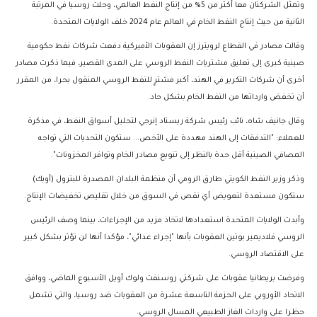
وتمثل الشركتان معا أكثر من 5% من إنتاج النفط العالمي، وحلت روسيا في المرتبة
الثانية من حيث إنتاج النفط الخام في العالم عام 2024 خلف الولايات المتحدة.
وقالت مصادر في القطاع لرويترز إن العقوبات الأميركية دفعت شركات نفط حكومية
صينية كبرى إلى تعليق مشتريات النفط الروسي على المدى القصير، فيما ذكرت مصادر
أخرى أن شركات التكرير في الهند، أكبر مشترٍ للنفط الروسي المنقول بحرا، من المقرر
أن تخفض وارداتها من النفط الخام بشكل حاد.
وقال جانيف شاه، نائب رئيس شركة ريستاد إنرجي لتحليل أسواق النفط، في مذكرة
للعملاء: "التدفقات إلى الهند مهددة على الأخص... ستكون التحديات التي تواجه
المصافي الصينية أقل حدة بالنظر إلى تنويع مصادر الخام وتوافر المخزونات".
وذكر وزير النفط الكويتي طارق الرومي أن منظمة البلدان المصدرة للبترول (أوبك)
ستكون مستعدة لتعويض أي نقص في السوق من خلال تقليص تخفيضات الإنتاج.
وأبدت الولايات المتحدة استعدادها لاتخاذ مزيد من الإجراءات، بينما وصف الرئيس
الروسي فلاديمير بوتين العقوبات بأنها "إجراء عدائي"، مؤكدا أنها لن تؤثر بشكل كبير
على الاقتصاد الروسي.
وفرضت بريطانيا عقوبات على شركتي روسنفت ولوك أويل الأسبوع الماضي، ووافق
الاتحاد الأوروبي على الحزمة التاسعة عشرة من العقوبات ضد روسيا، والتي تشمل
حظرا على واردات الغاز الطبيعي المسال الروسي.