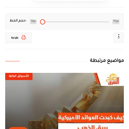
حجم الخط:
12px
15px
طباعة
مواضيع مرتبطة
الأسواق المالية