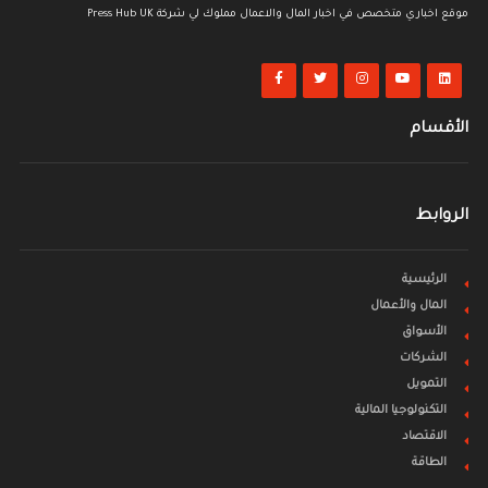
موقع اخباري متخصص في اخبار المال والاعمال مملوك لي شركة Press Hub UK
الأقسام
الروابط
الرئيسية
المال والأعمال
الأسواق
الشركات
التمويل
التكنولوجيا المالية
الاقتصاد
الطاقة