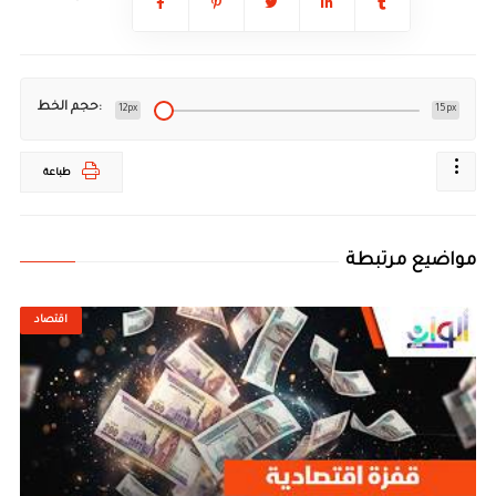
حجم الخط:
12px
15px
طباعة
مواضيع مرتبطة
اقتصاد