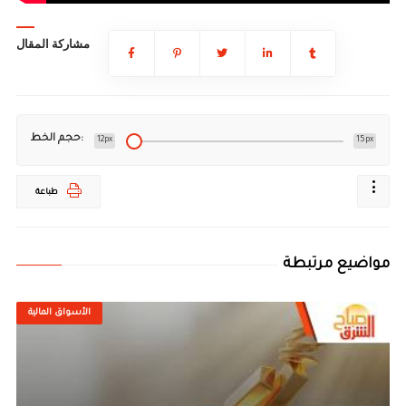
مشاركة المقال
حجم الخط:
12px
15px
طباعة
مواضيع مرتبطة
الأسواق المالية