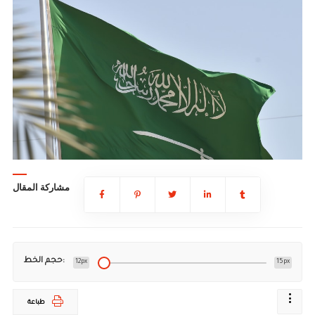
مشاركة المقال
حجم الخط:
12px
15px
طباعة