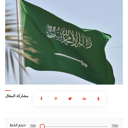
مشاركة المقال
حجم الخط:
12px
15px