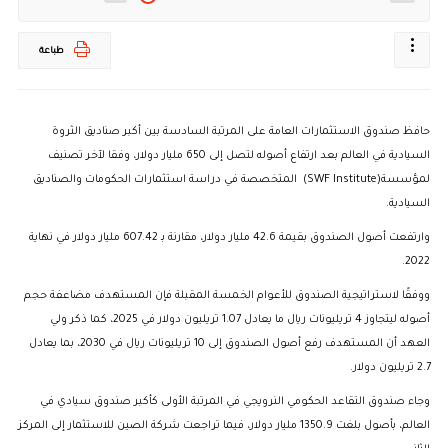
طباعة
حافظ صندوق الاستثمارات العامة على المرتبة السادسة بين أكبر صناديق الثروة
السيادية في العالم بعد ارتفاع أصوله لتصل إلى 650 مليار دولار، وفقا لآخر تصنيف
لمؤسسة(SWF Institute) المتخصصة في دراسة استثمارات الحكومات والصناديق
السيادية.
وارتفعت أصول الصندوق بقيمة 42.6 مليار دولار، مقارنة بـ 607.42 مليار دولار في نهاية
2022.
ووفقًا لاستراتيجية الصندوق للأعوام الخمسة المقبلة فإن المستهدف مضاعفة حجم
أصوله ليتجاوز 4 تريليونات ريال ما يعادل 1.07 تريليون دولار في 2025، كما ذكر ولي
العهد أن المستهدف رفع أصول الصندوق إلى 10 تريليونات ريال في 2030، بما يعادل
2.7 تريليون دولار.
وجاء صندوق التقاعد الحكومي النرويجي في المرتبة الأولى كأكبر صندوق سيادي في
العالم، بأصول بلغت 1350.9 مليار دولار، فيما تراجعت شركة الصين للاستثمار إلى المركز