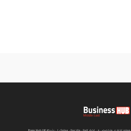
موقع اخباري متخصص في اخبار المال والاعمال مملوك لي شركة Press Hub UK