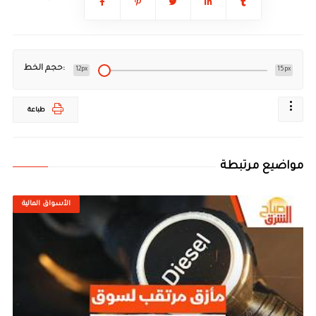
حجم الخط:
12px
15px
طباعة
مواضيع مرتبطة
الأسواق المالية