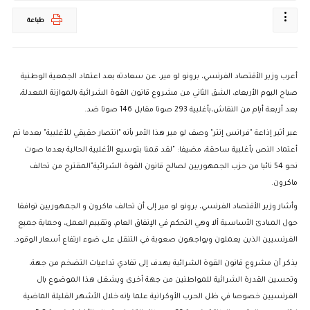
طباعة
أعرب وزير الأقتصاد الفرنسي، برونو لو مير، عن سعادته بعد اعتماد الجمعية الوطنية
صباح اليوم الأربعاء، الشق الثاني من مشروع قانون القوة الشرائية بالموازنة المعدلة،
بعد أربعة أيام من النقاش،بأغلبية 293 صوتا مقابل 146 صوتا ضد.
عبر أثير إذاعة "فرانس إنتر" وصف لو مير هذا الأمر بأنه "انتصار حقيقي للأغلبية" بعدما تم
أعتماد النص بأغلبية ساحقة، مضيفا: "لقد قمنا بتوسيع الأغلبية الحالية بعدما صوت
نحو 54 نائبا من حزب الجمهوريين لصالح قانون القوة الشرائية"المقترح من تحالف
ماكرون.
وأشار وزير الأقتصاد الفرنسي، برونو لو مير إلى أن تحالف ماكرون و الجمهوريين توافقا
حول المبادئ الأساسية ألا وهي التحكم في الإنفاق العام، وتقييم العمل، وحماية جميع
الفرنسيين الذين يعملون ويواجهون صعوبة في التنقل على ضوء ارتفاع أسعار الوقود.
يذكر أن مشروع قانون القوة الشرائية يهدف إلى تفادي تداعيات التضخم من جهة،
وتحسين القدرة الشرائية للمواطنين من جهة أخرى ويشغل هذا الموضوع بال
الفرنسيين خصوصا في ظل الحرب الأوكرانية علما بإنه خلال الأشهر القليلة الماضية