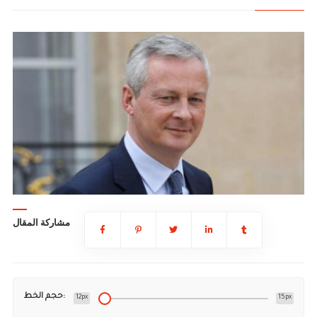
مشاركة المقال
حجم الخط:
12px
15px