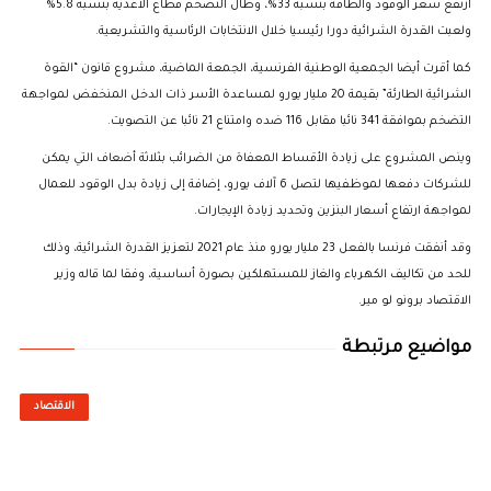
ارتفع سعر الوقود والطاقة بنسبة 33%، وطال التضخم قطاع الأغذية بنسبة 5.8%
ولعبت القدرة الشرائية دورا رئيسيا خلال الانتخابات الرئاسية والتشريعية.
كما أقرت أيضا الجمعية الوطنية الفرنسية، الجمعة الماضية، مشروع قانون “القوة
الشرائية الطارئة” بقيمة 20 مليار يورو لمساعدة الأسر ذات الدخل المنخفض لمواجهة
التضخم بموافقة 341 نائبا مقابل 116 ضده وامتناع 21 نائبا عن التصويت.
وينص المشروع على زيادة الأقساط المعفاة من الضرائب بثلاثة أضعاف التي يمكن
للشركات دفعها لموظفيها لتصل 6 آلاف يورو، إضافة إلى زيادة بدل الوقود للعمال
لمواجهة ارتفاع أسعار البنزين وتحديد زيادة الإيجارات.
وقد أنفقت فرنسا بالفعل 23 مليار يورو منذ عام 2021 لتعزيز القدرة الشرائية، وذلك
للحد من تكاليف الكهرباء والغاز للمستهلكين بصورة أساسية، وفقا لما قاله وزير
الاقتصاد برونو لو مير.
مواضيع مرتبطة
الاقتصاد