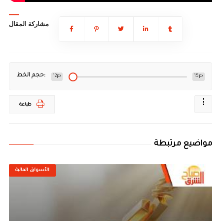
مشاركة المقال
حجم الخط:
12px
15px
طباعة
مواضيع مرتبطة
الأسواق المالية