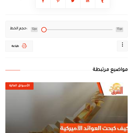
حجم الخط:
12px
15px
طباعة
مواضيع مرتبطة
الأسواق المالية