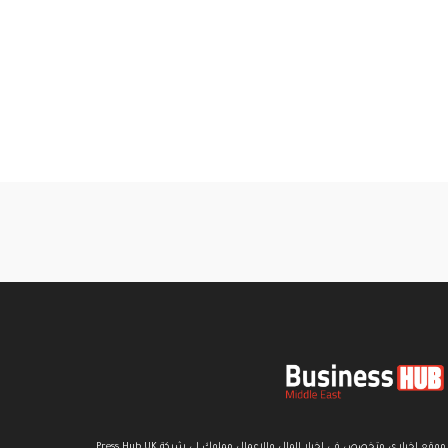
موقع اخباري متخصص في اخبار المال والاعمال مملوك لي شركة Press Hub UK