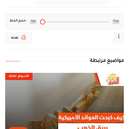
حجم الخط:
12px
15px
طباعة
مواضيع مرتبطة
الأسواق المالية