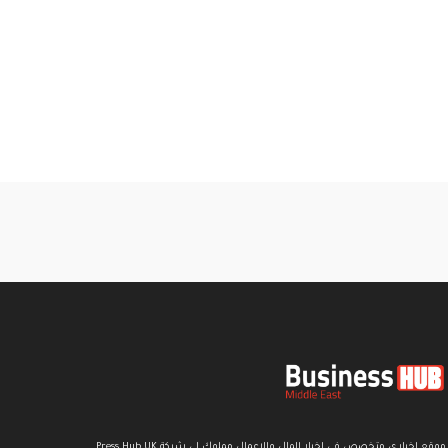
موقع اخباري متخصص في اخبار المال والاعمال مملوك لي شركة Press Hub UK