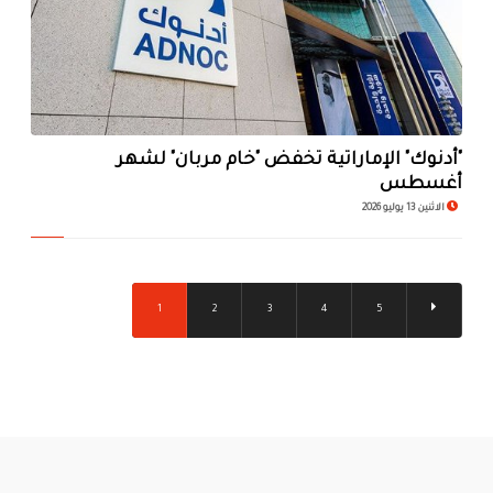
"أدنوك" الإماراتية تخفض "خام مربان" لشهر
أغسطس
الاثنين 13 يوليو 2026
1
2
3
4
5