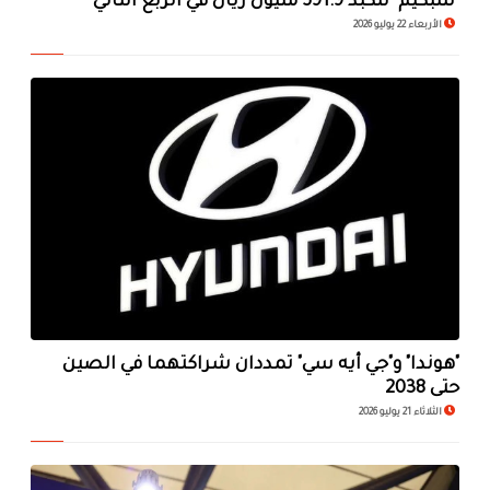
"سبكيم" تتكبد 591.9 مليون ريال في الربع الثاني
الأربعاء 22 يوليو 2026
"هوندا" و"جي أيه سي" تمددان شراكتهما في الصين
حتى 2038
الثلاثاء 21 يوليو 2026