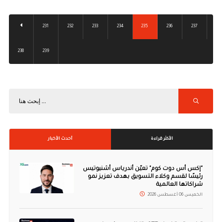
231
232
233
234
235
236
237
238
239
الأكثر قراءة
أحدث الأخبار
"إكس أس دوت كوم" تعيّن أندرياس أشنيوتيس
رئيسًا لقسم وكلاء التسويق بهدف تعزيز نمو
شراكاتها العالمية
الخميس 06 أغسطس 2026