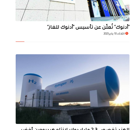
"أدنوك" تُعلّن عن تأسيس "أدنوك للغاز"
الثلاثاء 10 يناير 2023